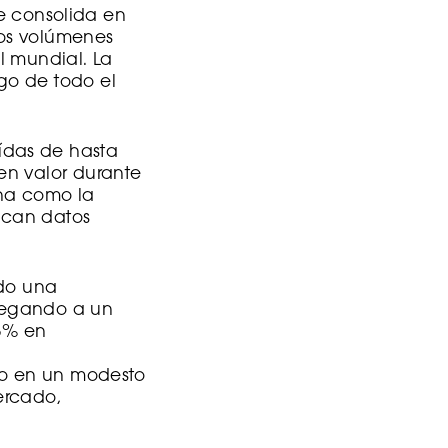
se consolida en
los volúmenes
el mundial. La
go de todo el
ídas de hasta
en valor durante
ona como la
dican datos
ado una
llegando a un
.3% en
do en un modesto
ercado,