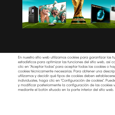
BLOG
HISENSE
2026
TRABAJO
GENERAD
ENERGÉT
NOTIFIC
DE PRO
HISENSE
En nuestro sitio web utilizamos cookies para garantizar las f
estadísticos para optimizar las funciones del sitio web, as
clic en "Aceptar todas" para aceptar todas las cookies o hag
cookies técnicamente necesarias. Para obtener una descrip
utilizamos y decidir qué tipos de cookies deben establecerse 
individuales, haga clic en "Configuración de cookies". Pu
y modificar posteriormente la configuración de las cookies
2026 © Copyright Hisense
Política de privacidad
Tér
mediante el botón situado en la parte inferior del sitio web.