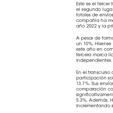
Este es el tercer
el segundo luga
totales de envíos
compañía ha man
año 2022 y la pr
A pesar de form
un 10%, Hisense
este año en com
tercera marca lí
independientes.
En el transcurso
participación so
13.7%. Sus enví
comparación con 
significativame
5.3%. Además, H
incrementando s