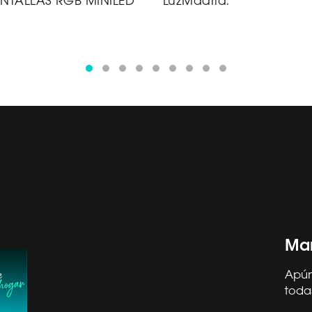
NTALLAS RGB MINILED
LuzMadrid.
Man
Apún
OS HISENSE
SOPORTE
toda
ORMA CAE
SERVICIO TÉCNICO