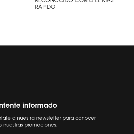
RECONOCIDO COMO EL MÁS
RÁPIDO
tente informado
tate a nuestra newsletter para conocer
Síguenos
Hisense Global
ESPAÑA
s nuestras promociones.