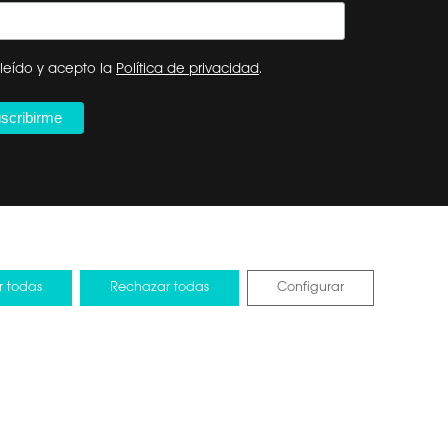
leído y acepto la
Política de privacidad
.
r todas
Rechazar todas
Configurar
tos de la UE
Design by Pixelarte