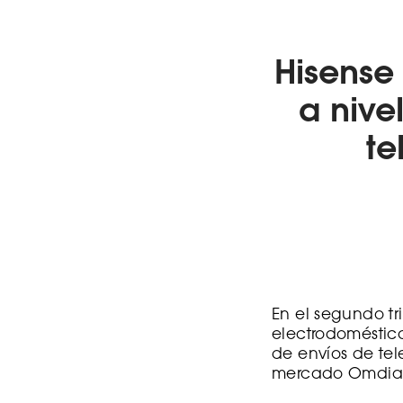
Hisense
a nive
te
En el segundo tr
electrodoméstic
de envíos de tele
mercado Omdia