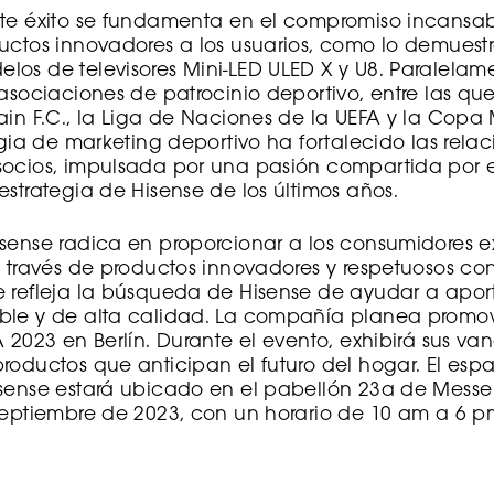
nte éxito se fundamenta en el compromiso incansab
uctos innovadores a los usuarios, como lo demuest
os de televisores Mini-LED ULED X y U8. Paralelam
 asociaciones de patrocinio deportivo, entre las que
ain F.C., la Liga de Naciones de la UEFA y la Copa
tegia de marketing deportivo ha fortalecido las rela
socios, impulsada por una pasión compartida por e
estrategia de Hisense de los últimos años.
sense radica en proporcionar a los consumidores e
a través de productos innovadores y respetuosos co
 refleja la búsqueda de Hisense de ayudar a aport
ble y de alta calidad. La compañía planea promove
A 2023 en Berlín. Durante el evento, exhibirá sus va
roductos que anticipan el futuro del hogar. El esp
sense estará ubicado en el pabellón 23a de Messe 
septiembre de 2023, con un horario de 10 am a 6 p