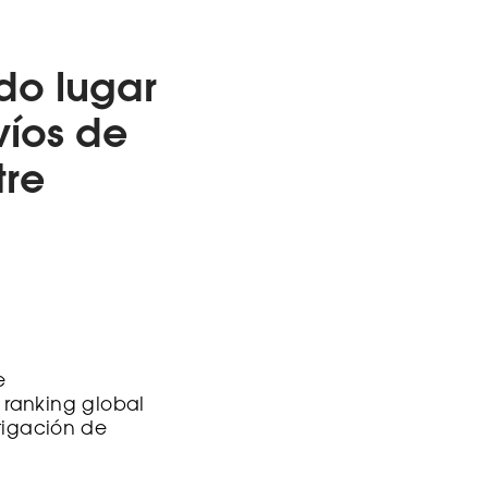
do lugar
víos de
tre
e
 ranking global
stigación de