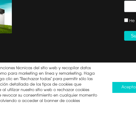
 EN CASA DECOR
REGISTRO DE PRODUCTO
CONTACTO | +34 960
He 
OR ETIQUETA
468 888
ICA PARA AC MULTIS
DÉJANOS TU RESEÑA
ACIÓN DE RETIRADA
CANAL ÉTICO HISENSE
DUCTO: SECADORA
IBERIA
DECLARACIÓN DE
ACCESIBILIDAD
unciones técnicas del sitio web y recopilar datos
í como para marketing en línea y remarketing. Haga
DERECHO A LA
a clic en "Rechazar todas" para permitir sólo las
REPARACIÓN
ción detallada de los tipos de cookies que
Acepta
al utilizar nuestro sitio web o rechazar cookies
ede revocar su consentimiento en cualquier momento
 volviendo a acceder al banner de cookies
minos de uso
Política de cookies
Ley de Protección de Da