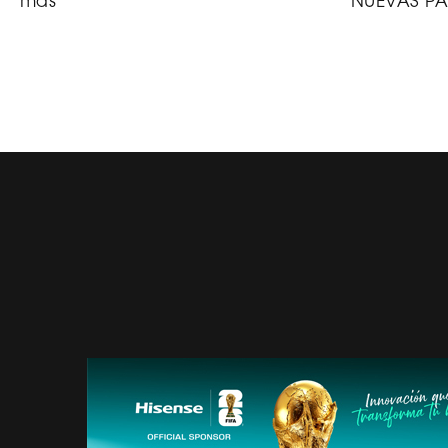
más
NUEVAS PA
SOBRE HISENSE
CATÁLOG
NOTICIAS
PLATAF