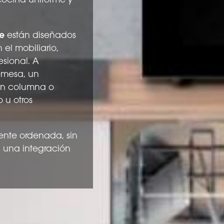
c
o
c
i
n
a
u
n
i
f
o
r
m
e
y
se
están diseñados
el mobiliario,
esional. A
emesa, un
 en columna o
 u otros
ente ordenada, sin
 una integración