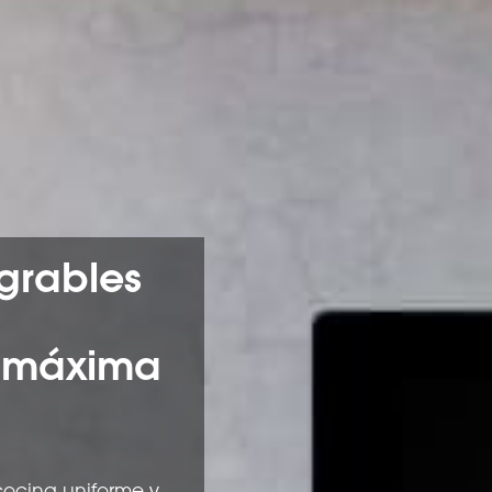
grables
n máxima