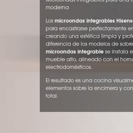
M
i
c
r
o
o
n
d
a
s
i
n
t
e
g
r
a
b
l
e
s
p
a
r
a
u
n
a
m
o
d
e
r
n
a
Los
microondas integrables Hisen
para encastrarse perfectamente en 
creando una estética limpia y prof
diferencia de los modelos de sobr
microondas integrable
se instala
mueble alto, alineado con el horno
electrodomésticos.
El resultado es una cocina visualm
elementos sobre la encimera y con
total.