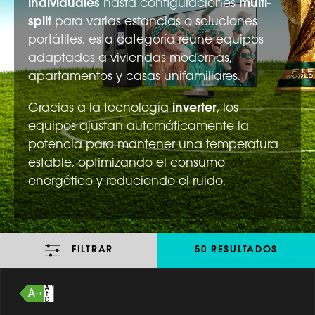
individuales
hasta configuraciones
multi-
split
para varias estancias o soluciones
portátiles, esta categoría reúne equipos
adaptados a viviendas modernas,
apartamentos y casas unifamiliares.
Gracias a la tecnología
inverter
, los
equipos ajustan automáticamente la
potencia para mantener una temperatura
estable, optimizando el consumo
energético y reduciendo el ruido.
FILTRAR
50 RESULTADOS