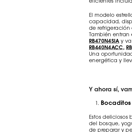
eficientes inclu
El modelo estrell
capacidad, disp
de refrigeración
También entran
RB470N4SIA
y va
RB440N4ACC
,
R
Una oportunidad
energética y llev
Y ahora sí, va
Bocaditos
Estos deliciosos
del bosque, yog
de preparar y pe