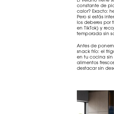
El verano tiene 
constante de pic
calor? Exacto: 
Pero si estás in
los deberes por t
en TikTok) y reco
temporada sin sa
Antes de ponerno
snack frío: el fri
en tu cocina sin
alimentos fresco
destacar sin des