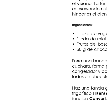
el verano. La fu
conservando nutr
hincarles el dien
Ingredientes:
• 1 taza de yog
• 1 cda de miel
• Frutas del bos
• 50 g de choco
Forra una bandej
cuchara, forma 
congelador y ac
lados en chocola
Haz una tanda g
frigorífico Hisen
función
Convert