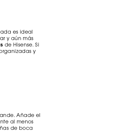
nada es ideal
rar y aún más
as
de Hisense. Si
 organizadas y
grande. Añade el
ante al menos
ueñas de boca