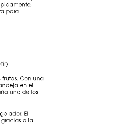
 rápidamente,
ra para
ir)
s frutas. Con una
andeja en el
aña uno de los
elador. El
 gracias a la