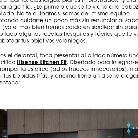
su encanto: días largos, planes improvisados… y es
ar algo frío. ¿Lo primero que se te viene a la cab
helado. No te culpamos, somos del mismo equipo.
tentando cuidarte un poco más sin renunciar al sa
i (vale, más bien hemos caído en scrollear sin parar
pilado algunas recetas fresquitas y fáciles que te v
botear tus objetivos veraniegos.
s el delantal, toca presentar al aliado número un
gorífico
Hisense Kitchen Fit
. Diseñado para integrars
 romper la estética (adiós huecos innecesarios), ma
s, tus bebidas frías, y encima tiene un diseño eleg
entonar.