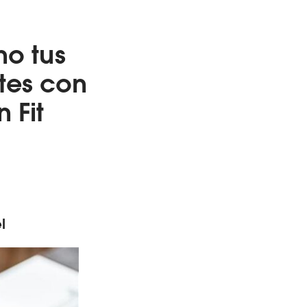
no tus
tes con
 Fit
l