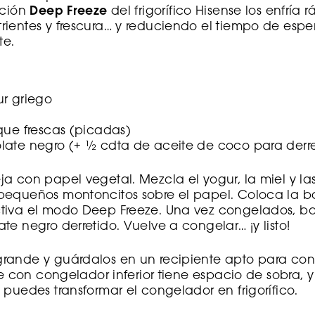
nción
Deep Freeze
del frigorífico Hisense los enfría
ientes y frescura… y reduciendo el tiempo de espe
te.
ur griego
que frescas (picadas)
late negro (+ ½ cdta de aceite de coco para derret
a con papel vegetal. Mezcla el yogur, la miel y la
pequeños montoncitos sobre el papel. Coloca la b
tiva el modo Deep Freeze. Una vez congelados, b
te negro derretido. Vuelve a congelar… ¡y listo!
rande y guárdalos en un recipiente apto para cong
se con congelador inferior tiene espacio de sobra, y
, puedes transformar el congelador en frigorífico.