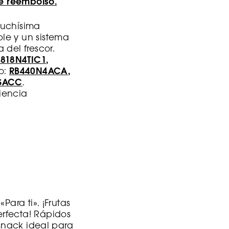
e reembolso.
uchísima
le y un sistema
 del frescor.
S818N4TIC1
,
o:
RB440N4ACA
,
SACC
.
iencia
ara ti». ¡Frutas
rfecta! Rápidos
 snack ideal para