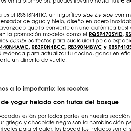
idos en la promoción, puedes llevarte hasta
100
€ d
a es el
RS818N4TIC
, un frigorífico
side by side
con m
ensador de agua y hielo, diseño en acero inoxidab
 avanzado que lo convierte en una auténtica bestia
 en la promoción modelos como el
RQ5P470SYID
,
R
rios
combi
perfectos para cualquier tipo de espaci
B440N4AWC
,
RB390N4BCC
,
RB390N4BWC
y
RB5P410
 redonda para actualizar tu cocina, ganar en efic
arte un dinerito de vuelta.
mos a lo importante: las recetas
 de yogur helado con frutas del bosque
 bocados están por todas partes en nuestra sección «P
ur griego y chocolate negro son la combinación pe
rfectos para el calor, los bocaditos helados son el