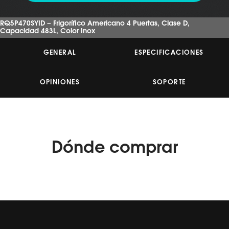
de
5
estrellas,
RQ5P470SYID – Frigorífico Americano 4 Puertas, Clase D,
valor
Capacidad 483L, Color Inox
medio
de
valoración.
GENERAL
ESPECIFICACIONES
Read
17
Reviews.
Enlace
OPINIONES
SOPORTE
en
la
misma
página.
Dónde
comprar