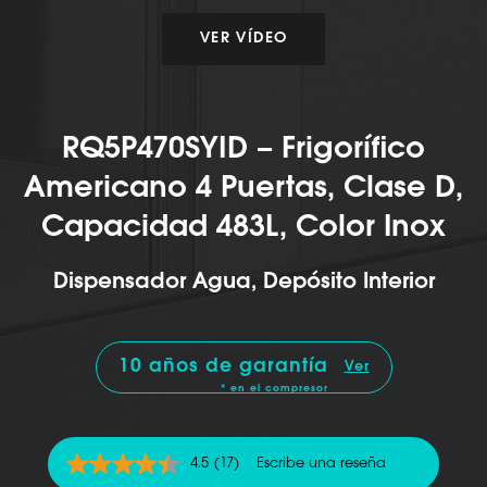
VER VÍDEO
RQ5P470SYID – Frigorífico
Americano 4 Puertas, Clase D,
Capacidad 483L, Color Inox
Dispensador Agua, Depósito Interior
10 años de garantía
Ver
* en el compresor
4.5
(17)
Escribe una reseña
4.5