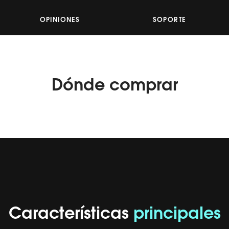
16
Reviews.
Enlace
OPINIONES
SOPORTE
en
la
misma
página.
Dónde
comprar
Características
principales