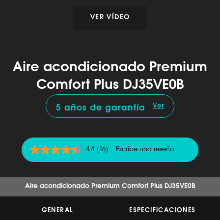
VER VÍDEO
Aire acondicionado Premium
Comfort Plus DJ35VE0B
Ver
5 años de garantía
4.4
(16)
Escribe una reseña
4.4
de
5
estrellas,
valor
Aire acondicionado Premium Comfort Plus DJ35VE0B
medio
de
valoración.
GENERAL
ESPECIFICACIONES
Read