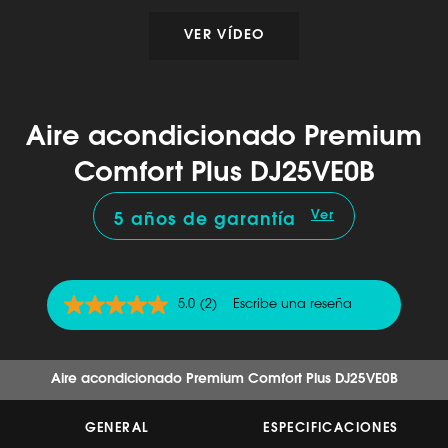
VER VÍDEO
Aire acondicionado Premium
Comfort Plus DJ25VE0B
Ver
5 años de garantía
5.0
(2)
Escribe una reseña
5.0
de
5
estrellas,
valor
Aire acondicionado Premium Comfort Plus DJ25VE0B
medio
de
valoración.
GENERAL
ESPECIFICACIONES
Read