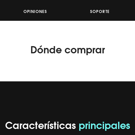
2
Reviews.
Enlace
OPINIONES
SOPORTE
en
la
misma
página.
Dónde
comprar
Características
principales