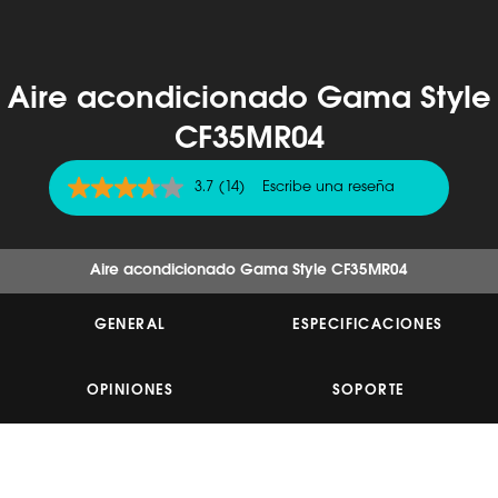
Aire acondicionado Gama Style
CF35MR04
3.7
(14)
Escribe una reseña
3.7
de
5
estrellas,
valor
Aire acondicionado Gama Style CF35MR04
medio
de
valoración.
GENERAL
ESPECIFICACIONES
Read
14
Reviews.
Enlace
OPINIONES
SOPORTE
en
la
misma
página.