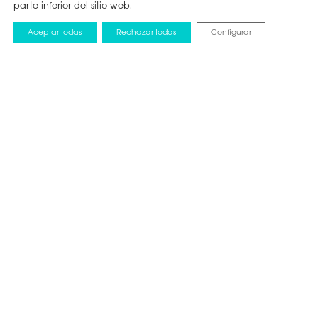
parte inferior del sitio web.
Aceptar todas
Rechazar todas
Configurar
NOTICIAS
2 JUNIO 2023
Cuatro destinos
icónicos a los que
viajar en 2023 con
Hisense