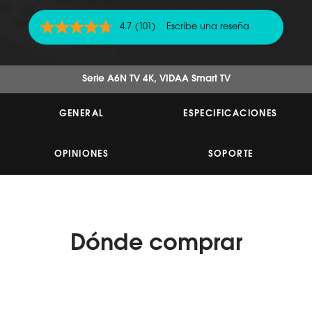
4.7
(101)
Escribe una reseña
4.7
de
5
estrellas,
valor
Serie A6N TV 4K, VIDAA Smart TV
medio
de
valoración.
GENERAL
ESPECIFICACIONES
Read
101
Reviews.
Enlace
OPINIONES
SOPORTE
en
la
misma
página.
Dónde
comprar