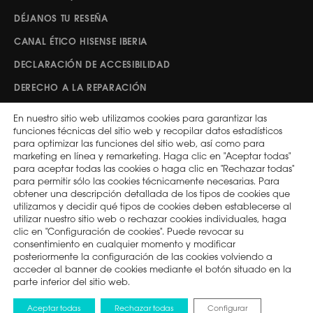
DÉJANOS TU RESEÑA
CANAL ÉTICO HISENSE IBERIA
DECLARACIÓN DE ACCESIBILIDAD
DERECHO A LA REPARACIÓN
En nuestro sitio web utilizamos cookies para garantizar las
Síguenos
funciones técnicas del sitio web y recopilar datos estadísticos
para optimizar las funciones del sitio web, así como para
marketing en línea y remarketing. Haga clic en "Aceptar todas"
para aceptar todas las cookies o haga clic en "Rechazar todas"
Hisense Global
ESPAÑA
para permitir sólo las cookies técnicamente necesarias. Para
obtener una descripción detallada de los tipos de cookies que
utilizamos y decidir qué tipos de cookies deben establecerse al
utilizar nuestro sitio web o rechazar cookies individuales, haga
2026 © Copyright Hisense
clic en "Configuración de cookies". Puede revocar su
Política de privacidad
consentimiento en cualquier momento y modificar
posteriormente la configuración de las cookies volviendo a
Términos de uso
acceder al banner de cookies mediante el botón situado en la
Política de cookies
parte inferior del sitio web.
Ley de Protección de Datos de la UE
Aceptar todas
Rechazar todas
Configurar
Design by Pixelarte