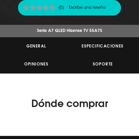
(0)
Escribe una reseña
Sin
puntuación
Enlace
en
la
Serie A7 QLED Hisense TV 55A7S
misma
página.
GENERAL
ESPECIFICACIONES
OPINIONES
SOPORTE
Dónde
comprar