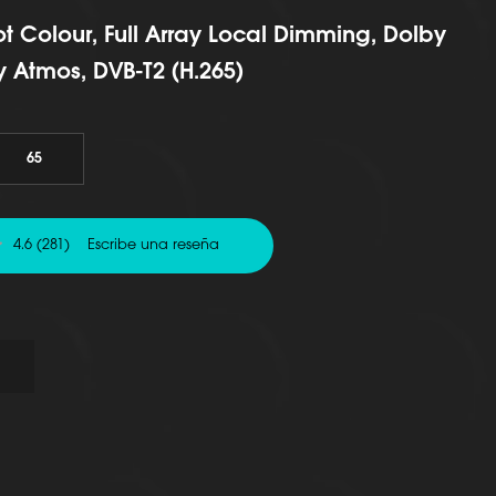
 Colour, Full Array Local Dimming, Dolby
y Atmos, DVB-T2 (H.265)
65
4.6
(281)
Escribe una reseña