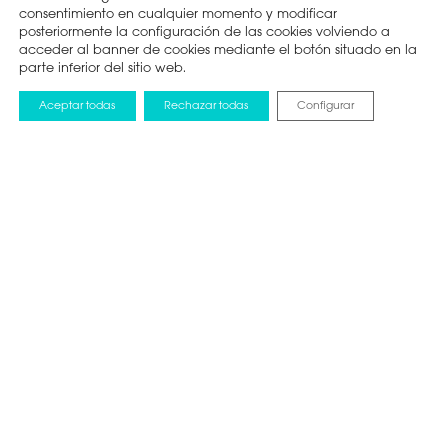
consentimiento en cualquier momento y modificar
posteriormente la configuración de las cookies volviendo a
acceder al banner de cookies mediante el botón situado en la
parte inferior del sitio web.
Aceptar todas
Rechazar todas
Configurar
NOTICIAS
25 ENERO 2023
Hisense patrocina la
Carrera de la
Primavera para
celebrar el Año nuevo
del Conejo