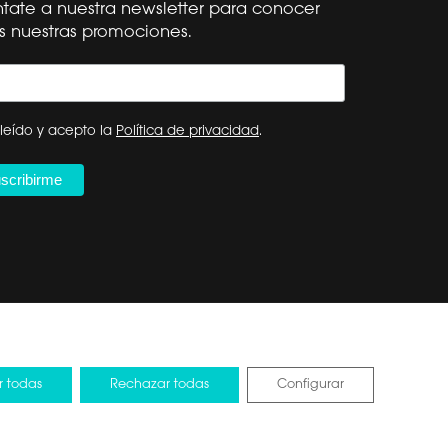
tate a nuestra newsletter para conocer
s nuestras promociones.
Síguenos
Hisense Global
ESPAÑA
leído y acepto la
Política de privacidad
.
r todas
Rechazar todas
Configurar
tos de la UE
Design by Pixelarte