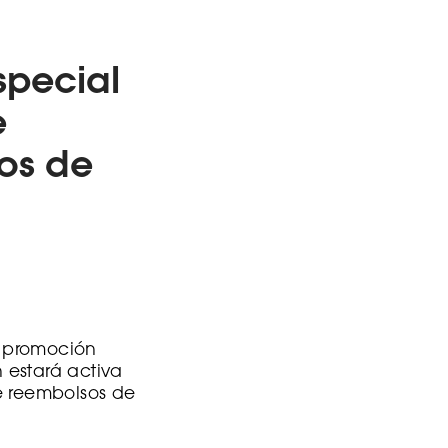
special
e
os de
a promoción
 estará activa
e reembolsos de