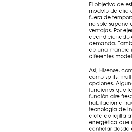
El objetivo de e
modelo de aire 
fuera de tempo
no solo supone 
ventajas. Por ej
acondicionado d
demanda. Tambié
de una manera m
diferentes model
Así, Hisense, co
como splits, mul
opciones. Alguno
funciones que l
función aire fres
habitación a trav
tecnología de in
aleta de rejilla
energética que
controlar desde 