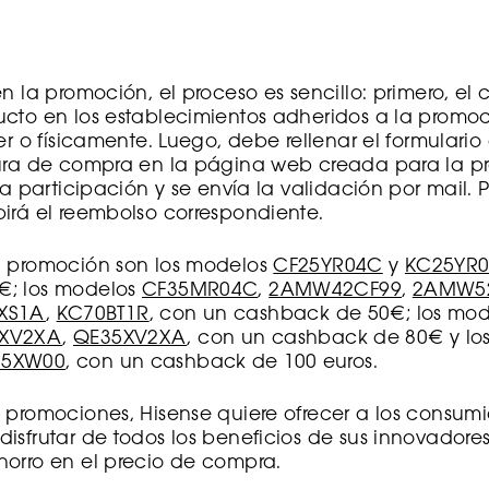
r
en la promoción, el proceso es sencillo: primero, e
cto en los establecimientos adheridos a la promoc
er o físicamente. Luego, debe rellenar el formulario 
tura de compra en la página web creada para la 
la participación y se envía la validación por mail. P
irá el reembolso correspondiente.
n promoción son los modelos
CF25YR04C
y
KC25YR0
€; los modelos
CF35MR04C
,
2AMW42CF99
,
2AMW5
XS1A
,
KC70BT1R
, con un cashback de 50€; los mo
XV2XA
,
QE35XV2XA
, con un cashback de 80€ y lo
35XW00
, con un cashback de 100 euros.
 promociones, Hisense quiere ofrecer a los consumi
isfrutar de todos los beneficios de sus innovadore
horro en el precio de compra.