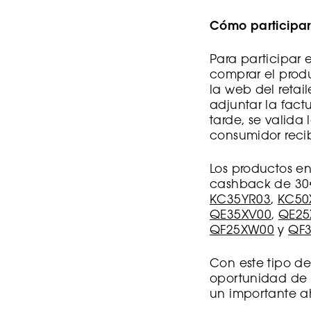
Cómo participa
Para participar 
comprar el produ
la web del retail
adjuntar la fac
tarde, se valida 
consumidor recib
Los productos e
cashback de 30
KC35YR03
,
KC50
QE35XV00
,
QE25
QF25XW00
y
QF
Con este tipo de
oportunidad de d
un importante a