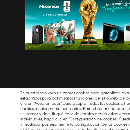
SOBRE HISENSE
CATÁLOG
NOTICIAS
PLATAF
BLOG
HISENSE
2026
TRABAJO
GENERAD
ENERGÉT
NOTIFIC
DE PRO
HISENSE
En nuestro sitio web utilizamos cookies para garantizar las f
estadísticos para optimizar las funciones del sitio web, as
clic en "Aceptar todas" para aceptar todas las cookies o hag
cookies técnicamente necesarias. Para obtener una descrip
utilizamos y decidir qué tipos de cookies deben establecerse 
individuales, haga clic en "Configuración de cookies". Pu
y modificar posteriormente la configuración de las cookies
2026 © Copyright Hisense
Política de privacidad
Tér
mediante el botón situado en la parte inferior del sitio web.