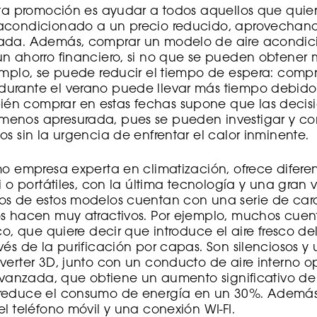
sta promoción es ayudar a todos aquellos que quier
acondicionado a un precio reducido, aprovechan
rada. Además, comprar un modelo de aire acondi
un ahorro financiero, si no que se pueden obtene
emplo, se puede reducir el tiempo de espera: compr
urante el verano puede llevar más tiempo debido 
n comprar en estas fechas supone que las decis
enos apresurada, pues se pueden investigar y c
os sin la urgencia de enfrentar el calor inminente.
mo empresa experta en climatización, ofrece diferen
ti o portátiles, con la última tecnología y una gran
s de estos modelos cuentan con una serie de carac
os hacen muy atractivos. Por ejemplo, muchos cuen
co, que quiere decir que introduce el aire fresco del
és de la purificación por capas. Son silenciosos y u
verter 3D, junto con un conducto de aire interno 
 avanzada, que obtiene un aumento significativo de 
 reduce el consumo de energía en un 30%. Ademá
el teléfono móvil y una conexión WI-FI.