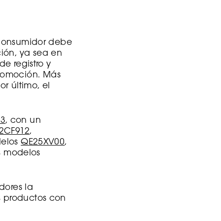
l consumidor debe
ión, ya sea en
de registro y
promoción. Más
or último, el
3
, con un
2CF912
,
delos
QE25XV00
,
s modelos
dores la
s productos con