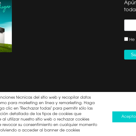
Apún
toda
OS HISENSE
SOPORTE
ORMA CAE
SERVICIO TÉCNICO
 EN CASA DECOR
REGISTRO DE PRODUCTO
He 
CONTACTO | +34 960
OR ETIQUETA
468 888
ICA PARA AC MULTIS
DÉJANOS TU RESEÑA
ACIÓN DE RETIRADA
CANAL ÉTICO HISENSE
DUCTO: SECADORA
IBERIA
DECLARACIÓN DE
ACCESIBILIDAD
unciones técnicas del sitio web y recopilar datos
í como para marketing en línea y remarketing. Haga
DERECHO A LA
a clic en "Rechazar todas" para permitir sólo las
REPARACIÓN
ción detallada de los tipos de cookies que
Acepta
al utilizar nuestro sitio web o rechazar cookies
ede revocar su consentimiento en cualquier momento
 volviendo a acceder al banner de cookies
minos de uso
Política de cookies
Ley de Protección de Da