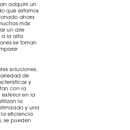
an adquirir un
do que estamos
cionado ahora
r muchas más
ar un aire
a la alta
iones se toman
omparar
tes soluciones,
 variedad de
terísticas y
tan con la
 exterior en la
tilizan la
optimizado y una
la eficiencia
s, se pueden