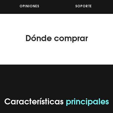
Reviews.
Enlace
OPINIONES
SOPORTE
en
la
misma
página.
Dónde
comprar
Características
principales