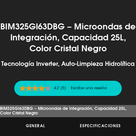
BIM325GI63DBG – Microondas de
Integración, Capacidad 25L,
Color Cristal Negro
Tecnología Inverter, Auto-Limpieza Hidrolítica
4.2
(5)
Escribe una reseña
4.2
de
5
estrellas,
BIM325GI63DBG – Microondas de Integración, Capacidad 25L,
valor
Color Cristal Negro
medio
de
valoración.
GENERAL
ESPECIFICACIONES
Read
5