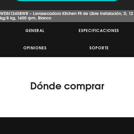
de
5
estrellas,
WD5I1245BWR – Lavasecadora Kitchen Fit de Libre Instalación, D, 12
valor
kg/8 kg, 1400 rpm, Blanco
medio
de
valoración.
GENERAL
ESPECIFICACIONES
Read
20
Reviews.
Enlace
OPINIONES
SOPORTE
en
la
misma
página.
Dónde
comprar