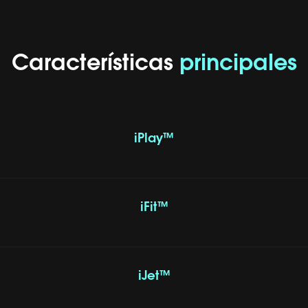
Características
principales
iPlay™
iFit™
iJet™