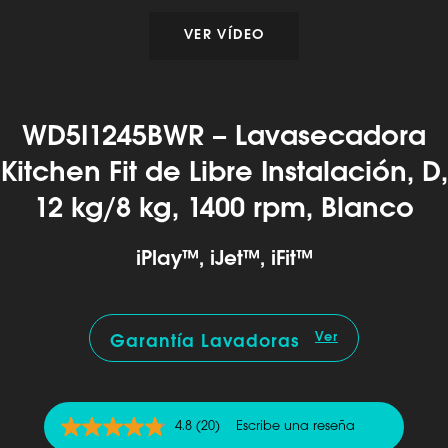
VER VÍDEO
WD5I1245BWR – Lavasecadora
Kitchen Fit de Libre Instalación, D,
12 kg/8 kg, 1400 rpm, Blanco
iPlay™, iJet™, iFit™
Ver
Garantía Lavadoras
4.8
(20)
Escribe una reseña
4.8