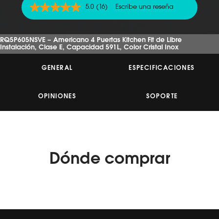
5.0
(16)
Escribe una reseña
5.0
de
5
estrellas,
RQ5P605NSVE – Americano 4 Puertas Kitchen Fit de Libre
valor
Instalación, Clase E, Capacidad 591L, Color Cristal Inox
medio
de
valoración.
GENERAL
ESPECIFICACIONES
Read
16
Reviews.
Enlace
OPINIONES
SOPORTE
en
la
misma
página.
Dónde
comprar