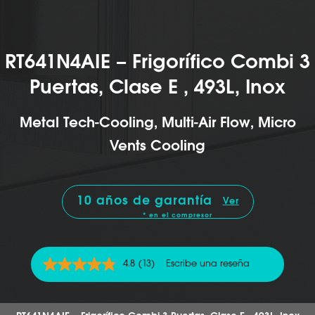
RT641N4AIE – Frigorífico Combi 3
Puertas, Clase E , 493L, Inox
Metal Tech-Cooling, Multi-Air Flow, Micro
Vents Cooling
10 años de garantía
Ver
* en el compresor
4.8
(13)
Escribe una reseña
4.8
de
5
estrellas,
valor