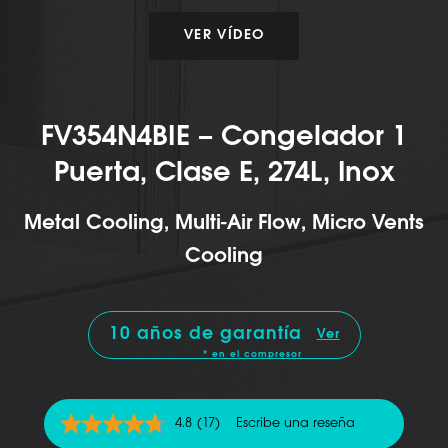
VER VÍDEO
FV354N4BIE – Congelador 1
Puerta, Clase E, 274L, Inox
Metal Cooling, Multi-Air Flow, Micro Vents
Cooling
10 años de garantía
Ver
* en el compresor
4.8
(17)
Escribe una reseña
4.8
de