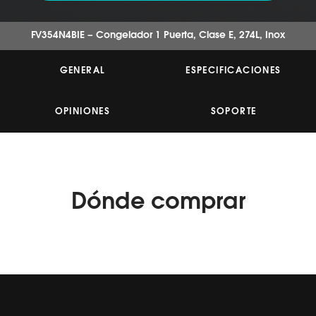
5
estrellas,
valor
FV354N4BIE – Congelador 1 Puerta, Clase E, 274L, Inox
medio
de
valoración.
GENERAL
ESPECIFICACIONES
Read
17
Reviews.
Enlace
OPINIONES
SOPORTE
en
la
misma
página.
Dónde
comprar