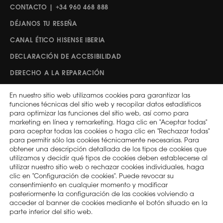
CONTACTO | +34 960 468 888
DÉJANOS TU RESEÑA
CANAL ÉTICO HISENSE IBERIA
DECLARACIÓN DE ACCESIBILIDAD
DERECHO A LA REPARACIÓN
En nuestro sitio web utilizamos cookies para garantizar las
Síguenos
funciones técnicas del sitio web y recopilar datos estadísticos
para optimizar las funciones del sitio web, así como para
marketing en línea y remarketing. Haga clic en "Aceptar todas"
para aceptar todas las cookies o haga clic en "Rechazar todas"
Hisense Global
ESPAÑA
para permitir sólo las cookies técnicamente necesarias. Para
obtener una descripción detallada de los tipos de cookies que
utilizamos y decidir qué tipos de cookies deben establecerse al
utilizar nuestro sitio web o rechazar cookies individuales, haga
2026 © Copyright Hisense
clic en "Configuración de cookies". Puede revocar su
Política de privacidad
consentimiento en cualquier momento y modificar
posteriormente la configuración de las cookies volviendo a
Términos de uso
acceder al banner de cookies mediante el botón situado en la
Política de cookies
parte inferior del sitio web.
Ley de Protección de Datos de la UE