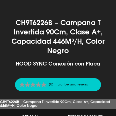
CH9T6226B – Campana T
Invertida 90Cm, Clase A+,
Capacidad 446M³/H, Color
Negro
HOOD SYNC Conexión con Placa
(0)
Escribe una reseña
Sin
puntuación
Enlace
en
CH9T6226B – Campana T Invertida 90Cm, Clase A+, Capacidad
la
446M³/H, Color Negro
misma
página.