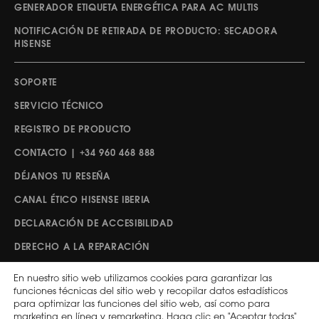
GENERADOR ETIQUETA ENERGÉTICA PARA AC MULTIS
NOTIFICACIÓN DE RETIRADA DE PRODUCTO: SECADORA
HISENSE
SOPORTE
SERVICIO TÉCNICO
REGISTRO DE PRODUCTO
CONTACTO | +34 960 468 888
DÉJANOS TU RESEÑA
CANAL ÉTICO HISENSE IBERIA
DECLARACIÓN DE ACCESIBILIDAD
DERECHO A LA REPARACIÓN
En nuestro sitio web utilizamos cookies para garantizar las
Síguenos
funciones técnicas del sitio web y recopilar datos estadísticos
para optimizar las funciones del sitio web, así como para
marketing en línea y remarketing. Haga clic en "Aceptar todas"