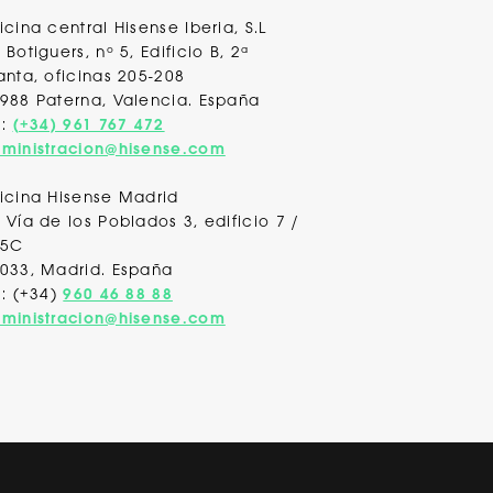
icina central Hisense Iberia, S.L
 Botiguers, nº 5, Edificio B, 2ª
anta, oficinas 205-208
988 Paterna, Valencia
. España
l:
(+34) 961 767 472
ministracion@hisense.com
icina Hisense Madrid
 Vía de los Poblados 3, edificio 7 /
 5C
033, Madrid. España
l: (+34)
960 46 88 88
ministracion@hisense.com