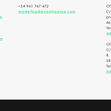
+34 961 767 472
Of
marketingiberia@hisense.com
C/
om
pl
46
Te
ad
om
Of
C/
8,
28
Te
ad