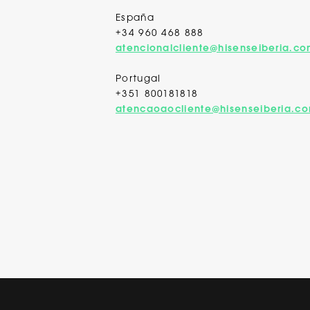
España
+34 960 468 888
atencionalcliente@hisenseiberia.c
Portugal
+351 800181818
atencaoaocliente@hisenseiberia.c