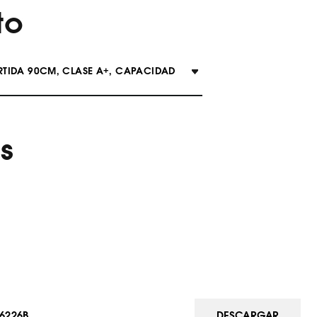
to
RTIDA 90CM, CLASE A+, CAPACIDAD
s
6226B
DESCARGAR