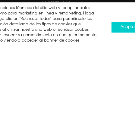
ACCESIBILIDAD
unciones técnicas del sitio web y recopilar datos
í como para marketing en línea y remarketing. Haga
DERECHO A LA
a clic en "Rechazar todas" para permitir sólo las
REPARACIÓN
ción detallada de los tipos de cookies que
Acepta
al utilizar nuestro sitio web o rechazar cookies
ede revocar su consentimiento en cualquier momento
 volviendo a acceder al banner de cookies
minos de uso
Política de cookies
Ley de Protección de Da