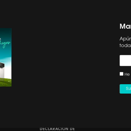
Man
Apún
toda
OS HISENSE
SOPORTE
ORMA CAE
SERVICIO TÉCNICO
He 
 EN CASA DECOR
REGISTRO DE PRODUCTO
CONTACTO | +34 960
OR ETIQUETA
468 888
ICA PARA AC MULTIS
DÉJANOS TU RESEÑA
ACIÓN DE RETIRADA
CANAL ÉTICO HISENSE
DUCTO: SECADORA
IBERIA
DECLARACIÓN DE