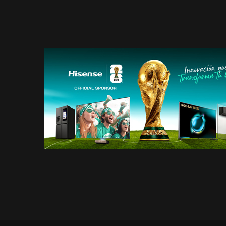
SOBRE HISENSE
CATÁLOG
NOTICIAS
PLATAF
BLOG
HISENSE
2026
TRABAJO
GENERAD
ENERGÉT
NOTIFIC
DE PRO
HISENSE