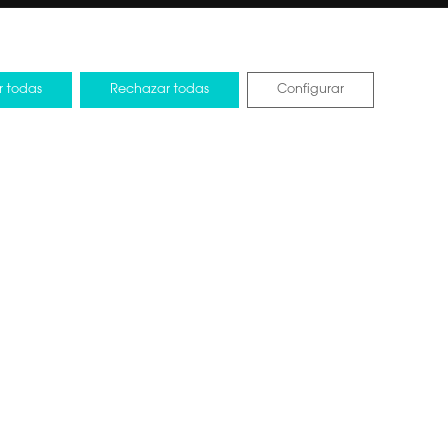
r todas
Rechazar todas
Configurar
tos de la UE
Design by Pixelarte