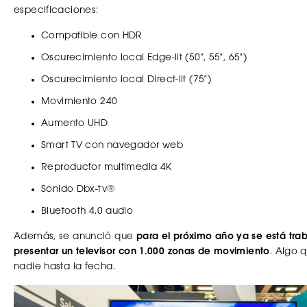
especificaciones:
Compatible con HDR
Oscurecimiento local Edge-lit (50″, 55″, 65″)
Oscurecimiento local Direct-lit (75″)
Movimiento 240
Aumento UHD
Smart TV con navegador web
Reproductor multimedia 4K
Sonido Dbx-tv®
Bluetooth 4.0 audio
Además, se anunció que
para el próximo año ya se está tra
presentar un televisor con 1.000 zonas de movimiento
. Algo 
nadie hasta la fecha.