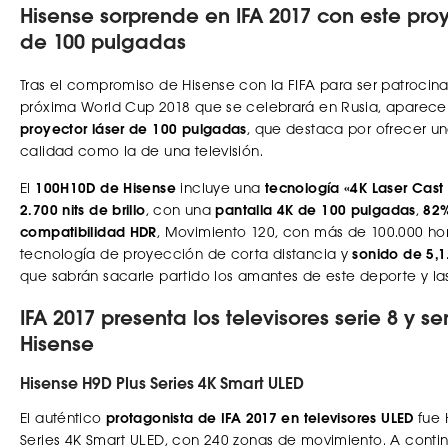
Hisense sorprende en IFA 2017 con este proy
de 100 pulgadas
Tras el compromiso de Hisense con la FIFA para ser patrocinad
próxima World Cup 2018 que se celebrará en Rusia, aparece
proyector láser de 100 pulgadas
, que destaca por ofrecer u
calidad como la de una televisión.
El
100H10D de Hisense
incluye una
tecnología «4K Laser Cast
2.700 nits de brillo
, con una
pantalla 4K de 100 pulgadas
,
82%
compatibilidad HDR
, Movimiento 120, con más de 100.000 hora
tecnología de proyección de corta distancia y
sonido de 5,1
que sabrán sacarle partido los amantes de este deporte y la
IFA 2017 presenta los televisores serie 8 y se
Hisense
Hisense H9D Plus Series 4K Smart ULED
El auténtico
protagonista de IFA 2017 en televisores ULED
fue 
Series 4K Smart ULED, con 240 zonas de movimiento. A conti