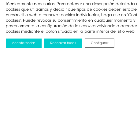
técnicamente necesarias. Para obtener una descripción detallada d
Movimiento 120
cookies que utilizamos y decidir qué tipos de cookies deben establece
Aumento UHD
nuestro sitio web o rechazar cookies individuales, haga clic en "Con
cookies". Puede revocar su consentimiento en cualquier momento y 
Smart TV con navegador web
posteriormente la configuración de las cookies volviendo a accede
cookies mediante el botón situado en la parte inferior del sitio web.
Reproductor multimedia 4K
Aceptar todas
Rechazar todas
Configurar
Sonido Dbx-tv
Los televisores
ULED Serie 8 y Serie 9
presentados en Berlín 
con la última tecnología Smart TV para controlar cada detall
“lighting fast”
que permitirá a los espectadores cambiar e int
contenido disponible en cada momento, incluso con el parti
quiere decir que
podrás reproducir contenido de YouTube u ot
streaming en vivo a la vez que disfrutas de cada partido
de la
IFA 2017: Hisense lanza la versión PRO de s
con doble pantalla
Pero no todo fueron televisores en IFA 2017, Hisense también 
de la tecnología de Berlín para presentar diferentes e innov
smartphones
, los cuales estarán disponibles en Italia, España