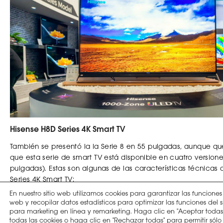
Hisense H8D Series 4K Smart TV
También se presentó la la Serie 8 en 55 pulgadas, aunque q
que esta serie de smart TV está disponible en cuatro versiones
pulgadas). Estas son algunas de las características técnicas
Series 4K Smart TV:
En nuestro sitio web utilizamos cookies para garantizar las funciones 
Compatible con HDR
web y recopilar datos estadísticos para optimizar las funciones del 
para marketing en línea y remarketing. Haga clic en "Aceptar toda
Oscurecimiento local Direct-lit
todas las cookies o haga clic en "Rechazar todas" para permitir sólo 