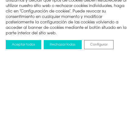
utilizamos y decidir qué tipos de cookies deben establecerse al
utilizar nuestro sitio web o rechazar cookies individuales, haga
clic en "Configuración de cookies". Puede revocar su
consentimiento en cualquier momento y modificar
posteriormente la configuración de las cookies volviendo a
acceder al banner de cookies mediante el botón situado en la
parte inferior del sitio web.
Aceptar todas
Rechazar todas
Configurar
BLOG
25 ABRIL 2018
¿Cómo elegir el aire
acondicionado
adecuado para tu
hogar? La importancia
de elegir una