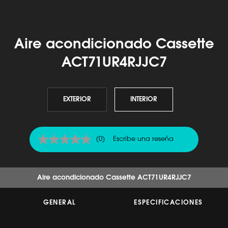
Aire acondicionado Cassette
ACT71UR4RJJC7
EXTERIOR
INTERIOR
(0)
Escribe una reseña
Sin
puntuación
Enlace
en
la
Aire acondicionado Cassette ACT71UR4RJJC7
misma
página.
GENERAL
ESPECIFICACIONES