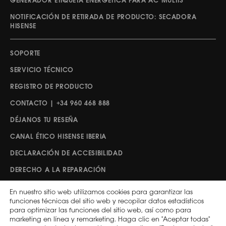
GENERADOR ETIQUETA ENERGÉTICA PARA AC MULTIS
NOTIFICACIÓN DE RETIRADA DE PRODUCTO: SECADORA
HISENSE
SOPORTE
SERVICIO TÉCNICO
REGISTRO DE PRODUCTO
CONTACTO | +34 960 468 888
DÉJANOS TU RESEÑA
CANAL ÉTICO HISENSE IBERIA
DECLARACIÓN DE ACCESIBILIDAD
DERECHO A LA REPARACIÓN
En nuestro sitio web utilizamos cookies para garantizar las
Síguenos
funciones técnicas del sitio web y recopilar datos estadísticos
para optimizar las funciones del sitio web, así como para
marketing en línea y remarketing. Haga clic en "Aceptar todas"