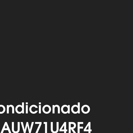
condicionado
r AUW71U4RF4