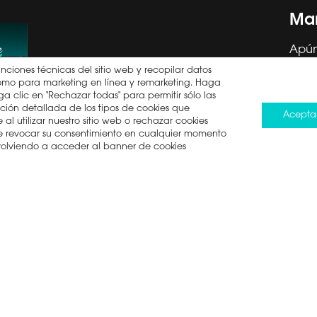
ACIÓN DE RETIRADA
CANAL ÉTICO HISENSE
DUCTO: SECADORA
Man
IBERIA
DECLARACIÓN DE
Apún
ACCESIBILIDAD
toda
unciones técnicas del sitio web y recopilar datos
í como para marketing en línea y remarketing. Haga
DERECHO A LA
a clic en "Rechazar todas" para permitir sólo las
REPARACIÓN
ción detallada de los tipos de cookies que
Acepta
al utilizar nuestro sitio web o rechazar cookies
ede revocar su consentimiento en cualquier momento
He 
 volviendo a acceder al banner de cookies
minos de uso
Política de cookies
Ley de Protección de Da