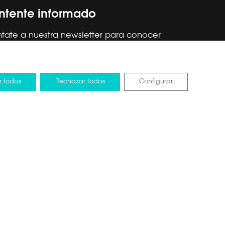
tente informado
tate a nuestra newsletter para conocer
s nuestras promociones.
r todas
Rechazar todas
Configurar
leído y acepto la
Política de privacidad
.
tos de la UE
Design by Pixelarte