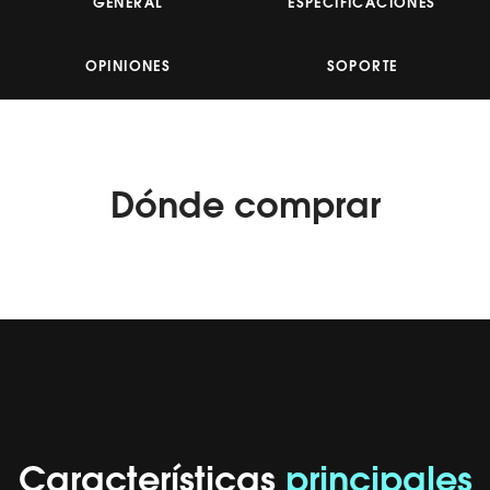
GENERAL
ESPECIFICACIONES
Read
51
Reviews.
Enlace
OPINIONES
SOPORTE
en
la
misma
página.
Dónde
comprar
Características
principales