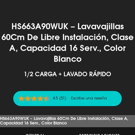
HS663A90WUK – Lavavajillas
60Cm De Libre Instalación, Clase
A, Capacidad 16 Serv., Color
Blanco
1/2 CARGA + LAVADO RÁPIDO
4.5
(51)
Escribe una reseña
4.5
de
5
estrellas,
HS663A90WUK – Lavavajillas 60Cm De Libre Instalación, Clase A,
valor
Capacidad 16 Serv., Color Blanco
medio
de
valoración.