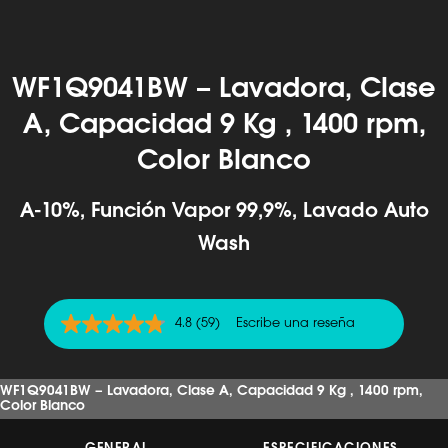
WF1Q9041BW – Lavadora, Clase
A, Capacidad 9 Kg , 1400 rpm,
Color Blanco
A-10%, Función Vapor 99,9%, Lavado Auto
Wash
4.8
(59)
Escribe una reseña
4.8
de
5
estrellas,
WF1Q9041BW – Lavadora, Clase A, Capacidad 9 Kg , 1400 rpm,
valor
Color Blanco
medio
de
valoración.