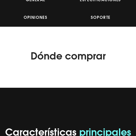
GENERAL
ESPECIFICACIONES
Read
59
Reviews.
Enlace
OPINIONES
SOPORTE
en
la
misma
página.
Dónde
comprar
Características
principales