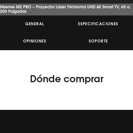
estrellas,
Hisense M2 PRO – Proyector Láser Trichroma UHD 4K Smart TV, 65 a
valor
200 Pulgadas
medio
de
valoración.
GENERAL
ESPECIFICACIONES
Read
25
Reviews.
Enlace
OPINIONES
SOPORTE
en
la
misma
página.
Dónde
comprar