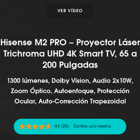
VER VÍDEO
Hisense M2 PRO – Proyector Láser
Trichroma UHD 4K Smart TV, 65 a
200 Pulgadas
1300 lúmenes, Dolby Vision, Audio 2x10W,
Zoom Óptico, Autoenfoque, Protección
Ocular, Auto-Corrección Trapezoidal
4.6
(25)
Escribe una reseña
4.6
de
5