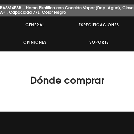
estrellas,
BAS614P8B – Horno Pirolítico con Cocción Vapor (Dep. Agua), Clase
valor
A+ , Capacidad 77L, Color Negro
medio
de
valoración.
GENERAL
ESPECIFICACIONES
Read
a
Review.
Enlace
OPINIONES
SOPORTE
en
la
misma
página.
Dónde
comprar