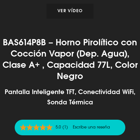
VER VÍDEO
BAS614P8B – Horno Pirolítico con
Cocción Vapor (Dep. Agua),
Clase A+ , Capacidad 77L, Color
Negro
Pantalla Inteligente TFT, Conectividad WiFi,
Sonda Térmica
5.0
(1)
Escribe una reseña
5.0
de
5