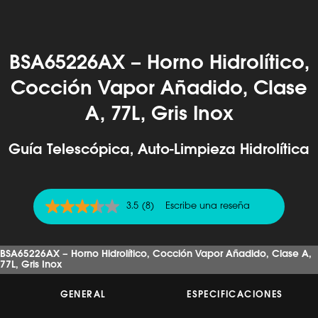
BSA65226AX – Horno Hidrolítico,
Cocción Vapor Añadido, Clase
A, 77L, Gris Inox
Guía Telescópica, Auto-Limpieza Hidrolítica
3.5
(8)
Escribe una reseña
3.5
de
5
estrellas,
BSA65226AX – Horno Hidrolítico, Cocción Vapor Añadido, Clase A,
valor
77L, Gris Inox
medio
de
valoración.
GENERAL
ESPECIFICACIONES
Read
8