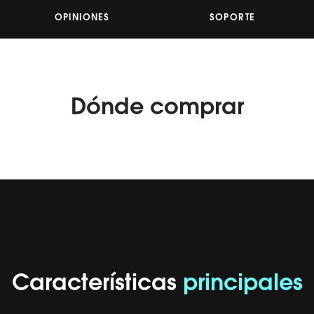
Reviews.
Enlace
OPINIONES
SOPORTE
en
la
misma
página.
Dónde
comprar
Características
principales