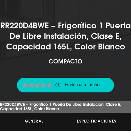
RR220D4BWE – Frigorífico 1 Puerta
De Libre Instalación, Clase E,
Capacidad 165L, Color Blanco
COMPACTO
(0)
Escribe una reseña
Sin
puntuación
Enlace
en
RR220D4BWE – Frigorífico 1 Puerta De Libre Instalación, Clase E,
la
Capacidad 165L, Color Blanco
misma
página.
GENERAL
ESPECIFICACIONES