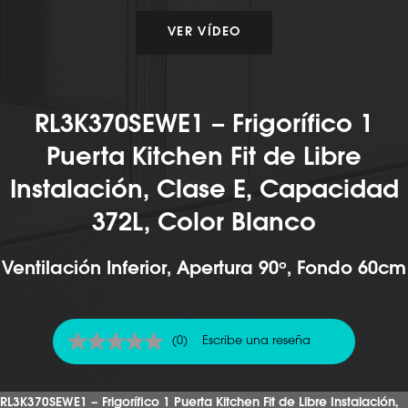
VER VÍDEO
RL3K370SEWE1 – Frigorífico 1
Puerta Kitchen Fit de Libre
Instalación, Clase E, Capacidad
372L, Color Blanco
Ventilación Inferior, Apertura 90º, Fondo 60cm
(0)
Escribe una reseña
Sin
puntuación
Enlace
en
RL3K370SEWE1 – Frigorífico 1 Puerta Kitchen Fit de Libre Instalación,
la