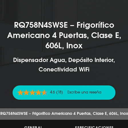
RQ758N4SWSE – Frigorífico
Americano 4 Puertas, Clase E,
606L, Inox
Dispensador Agua, Depósito Interior,
Conectividad WiFi
4.6
(18)
Escribe una reseña
4.6
de
5
estrellas,
valor
RQ758N4SWSE – Frigorífico Americano 4 Puertas, Clase E, 606L, Inox
medio
de
valoración.