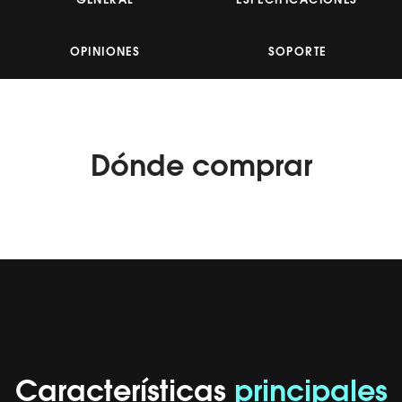
GENERAL
ESPECIFICACIONES
Read
18
Reviews.
Enlace
OPINIONES
SOPORTE
en
la
misma
página.
Dónde
comprar
Características
principales