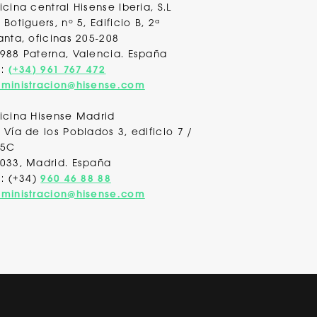
icina central Hisense Iberia, S.L
 Botiguers, nº 5, Edificio B, 2ª
anta, oficinas 205-208
988 Paterna, Valencia
. España
l:
(+34) 961 767 472
ministracion@hisense.com
icina Hisense Madrid
 Vía de los Poblados 3, edificio 7 /
 5C
033, Madrid. España
l: (+34)
960 46 88 88
ministracion@hisense.com