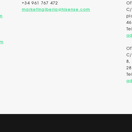
+34 961 767 472
Of
marketingiberia@hisense.com
C/
om
pl
46
Te
ad
om
Of
C/
8,
28
Te
ad