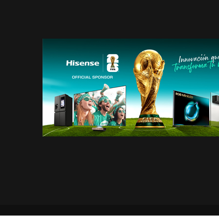
SOBRE HISENSE
CATÁLOG
NOTICIAS
PLATAF
BLOG
HISENSE
2026
TRABAJO
GENERAD
ENERGÉT
NOTIFIC
DE PRO
HISENSE