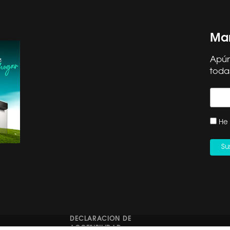
Man
Apún
toda
OS HISENSE
SOPORTE
ORMA CAE
SERVICIO TÉCNICO
He 
 EN CASA DECOR
REGISTRO DE PRODUCTO
CONTACTO | +34 960
OR ETIQUETA
468 888
ICA PARA AC MULTIS
DÉJANOS TU RESEÑA
ACIÓN DE RETIRADA
CANAL ÉTICO HISENSE
DUCTO: SECADORA
IBERIA
DECLARACIÓN DE
ACCESIBILIDAD