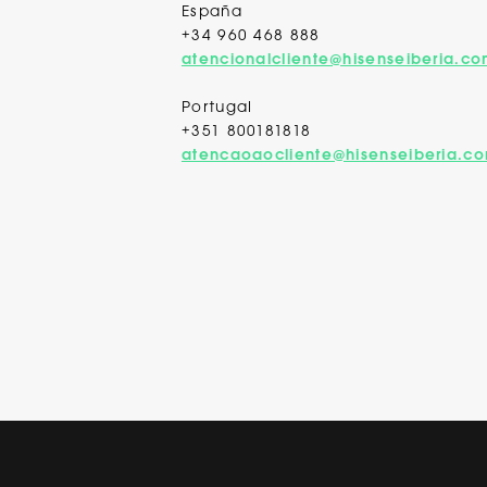
España
+34 960 468 888
atencionalcliente@hisenseiberia.c
Portugal
+351 800181818
atencaoaocliente@hisenseiberia.c