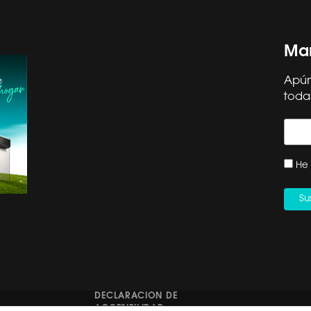
Man
Apún
toda
OS HISENSE
SOPORTE
ORMA CAE
SERVICIO TÉCNICO
He 
 EN CASA DECOR
REGISTRO DE PRODUCTO
CONTACTO | +34 960
OR ETIQUETA
468 888
ICA PARA AC MULTIS
DÉJANOS TU RESEÑA
ACIÓN DE RETIRADA
CANAL ÉTICO HISENSE
DUCTO: SECADORA
IBERIA
DECLARACIÓN DE
ACCESIBILIDAD