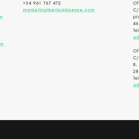
+34 961 767 472
Of
marketingiberia@hisense.com
C/
om
pl
46
Te
ad
om
Of
C/
8,
28
Te
ad