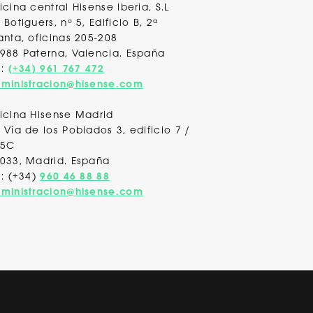
icina central Hisense Iberia, S.L
 Botiguers, nº 5, Edificio B, 2ª
anta, oficinas 205-208
988 Paterna, Valencia
. España
l:
(+34) 961 767 472
ministracion@hisense.com
icina Hisense Madrid
 Vía de los Poblados 3, edificio 7 /
 5C
033, Madrid. España
l: (+34)
960 46 88 88
ministracion@hisense.com