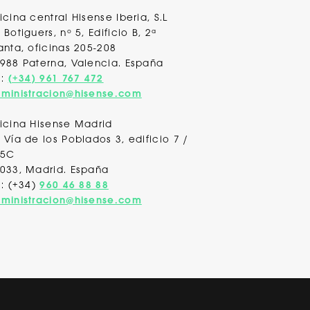
icina central Hisense Iberia, S.L
 Botiguers, nº 5, Edificio B, 2ª
anta, oficinas 205-208
988 Paterna, Valencia
. España
l:
(+34) 961 767 472
ministracion@hisense.com
icina Hisense Madrid
 Vía de los Poblados 3, edificio 7 /
 5C
033, Madrid. España
l: (+34)
960 46 88 88
ministracion@hisense.com