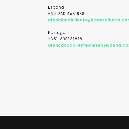
España
+34 960 468 888
atencionalcliente@hisenseiberia.c
Portugal
+351 800181818
atencaoaocliente@hisenseiberia.c