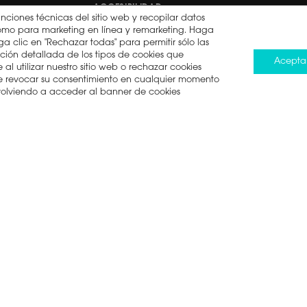
ACCESIBILIDAD
unciones técnicas del sitio web y recopilar datos
í como para marketing en línea y remarketing. Haga
DERECHO A LA
a clic en "Rechazar todas" para permitir sólo las
REPARACIÓN
ción detallada de los tipos de cookies que
Acepta
al utilizar nuestro sitio web o rechazar cookies
ede revocar su consentimiento en cualquier momento
 volviendo a acceder al banner de cookies
minos de uso
Política de cookies
Ley de Protección de Da