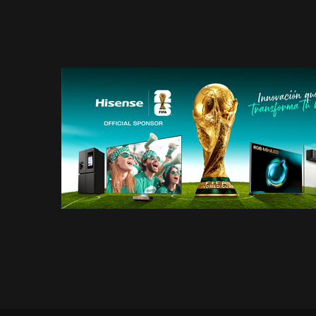
SOBRE HISENSE
CATÁLOG
NOTICIAS
PLATAF
BLOG
HISENSE
2026
TRABAJO
GENERAD
ENERGÉT
NOTIFIC
DE PRO
HISENSE