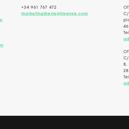
+34 961 767 472
Of
marketingiberia@hisense.com
C/
om
pl
46
Te
ad
om
Of
C/
8,
28
Te
ad