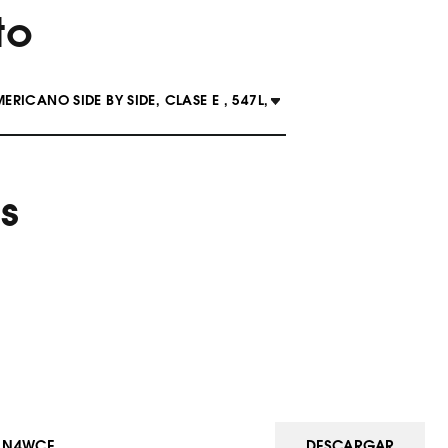
to
RICANO SIDE BY SIDE, CLASE E , 547L,
s
11N4WCE
DESCARGAR