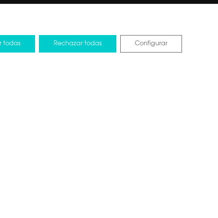
r todas
Rechazar todas
Configurar
tos de la UE
Design by Pixelarte