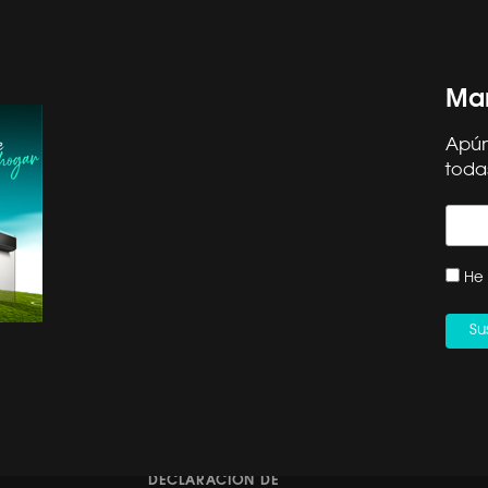
Man
Apún
toda
OS HISENSE
SOPORTE
ORMA CAE
SERVICIO TÉCNICO
He 
 EN CASA DECOR
REGISTRO DE PRODUCTO
CONTACTO | +34 960
OR ETIQUETA
468 888
ICA PARA AC MULTIS
DÉJANOS TU RESEÑA
ACIÓN DE RETIRADA
CANAL ÉTICO HISENSE
DUCTO: SECADORA
IBERIA
DECLARACIÓN DE