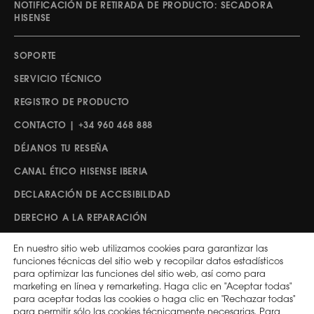
NOTIFICACIÓN DE RETIRADA DE PRODUCTO: SECADORA
HISENSE
SOPORTE
SERVICIO TÉCNICO
REGISTRO DE PRODUCTO
CONTACTO | +34 960 468 888
DÉJANOS TU RESEÑA
CANAL ÉTICO HISENSE IBERIA
DECLARACIÓN DE ACCESIBILIDAD
DERECHO A LA REPARACIÓN
En nuestro sitio web utilizamos cookies para garantizar las
Síguenos
funciones técnicas del sitio web y recopilar datos estadísticos
para optimizar las funciones del sitio web, así como para
marketing en línea y remarketing. Haga clic en "Aceptar todas"
para aceptar todas las cookies o haga clic en "Rechazar todas"
Hisense Global
ESPAÑA
para permitir sólo las cookies técnicamente necesarias. Para