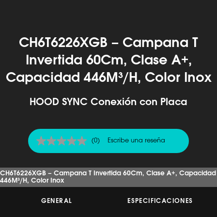
CH6T6226XGB – Campana T
Invertida 60Cm, Clase A+,
Capacidad 446M³/H, Color Inox
HOOD SYNC Conexión con Placa
(0)
Escribe una reseña
Sin
puntuación
Enlace
en
CH6T6226XGB – Campana T Invertida 60Cm, Clase A+, Capacidad
la
446M³/H, Color Inox
misma
página.
GENERAL
ESPECIFICACIONES