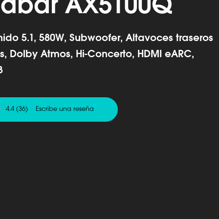
dbar AX5100Q
ido 5.1, 580W, Subwoofer, Altavoces traseros
s, Dolby Atmos, Hi-Concerto, HDMI eARC,
3
4.4
(36)
Escribe una reseña