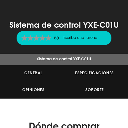
Sistema de control YXE-C01U
(0)
Escribe una reseña
Sin
puntuación
Enlace
en
la
Sistema de control YXE-C01U
misma
página.
GENERAL
ESPECIFICACIONES
OPINIONES
SOPORTE
Dónde
comprar