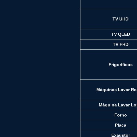
TV UHD
TV QLED
TV FHD
Frigoríficos
Máquinas Lavar R
Máquina Lavar Lo
Forno
Placa
Exaustor