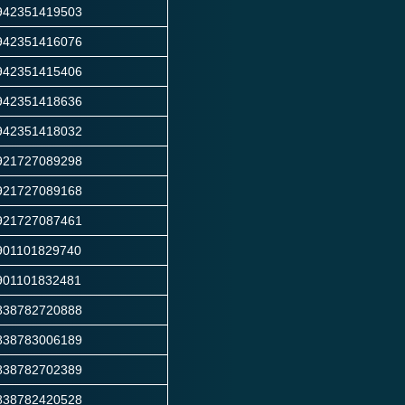
942351419503
942351416076
942351415406
942351418636
942351418032
921727089298
921727089168
921727087461
901101829740
901101832481
838782720888
838783006189
838782702389
838782420528