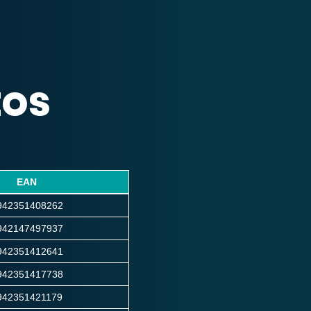
tos
EAN
942351408262
942147497937
942351412641
942351417738
942351421179