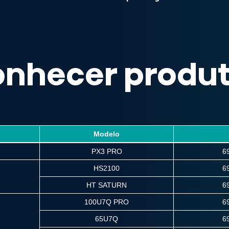
nhecer produ
Modelo
ódigos EAN
PX3 PRO
6
HS2100
6
HT SATURN
6
100U7Q PRO
6
65U7Q
6