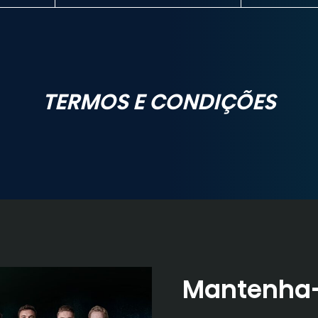
delos y códigos EAN. En móvil se muestra en formato de ta
TERMOS E CONDIÇÕES
Mantenha-