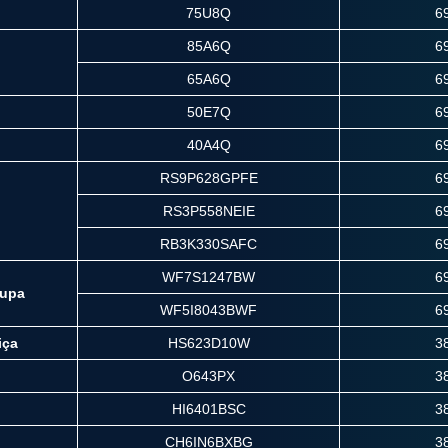
75U8Q
6
85A6Q
6
65A6Q
6
50E7Q
6
40A4Q
6
RS9P628GPFE
6
RS3P558NEIE
6
RB3K330SAFC
6
WF7S1247BW
6
oupa
WF5I8043BWF
6
iça
HS623D10W
3
O643PX
3
HI6401BSC
3
CH6IN6BXBG
3