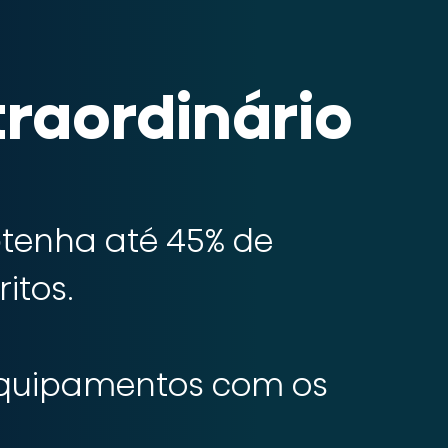
traordinário
obtenha até 45% de
itos.
equipamentos com os